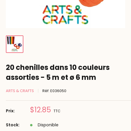
20 chenilles dans 10 couleurs
assorties - 5 m et ø 6 mm
ARTS & CRAFTS
Réf:
E036050
Prix
$12.85
Prix:
TTC
réduit
Stock:
Disponible