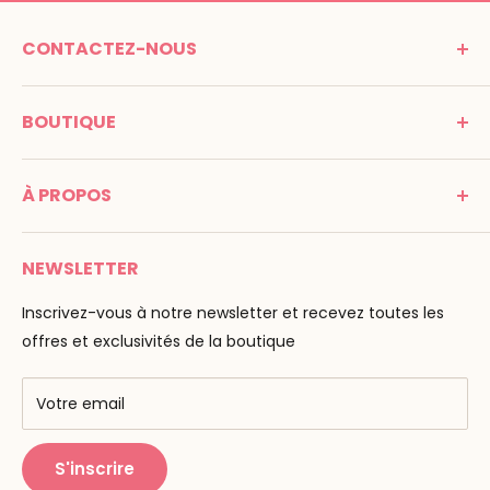
CONTACTEZ-NOUS
MONTESSORI SPIRIT
BOUTIQUE
Promenade Jean Dalba
24100 Bergerac
C G V
France
À PROPOS
Mentions légales
Tél : 05 53 61 21 26
Paiement
Email :
info@montessori-spirit.com
Montessori Spirit
Livraison
NEWSLETTER
Maria Montessori
Contactez-nous
La pédagogie
Inscrivez-vous à notre newsletter et recevez toutes les
F.A.Q
Nos marques
offres et exclusivités de la boutique
AMF & AMI
Centres de formation
Votre email
Public Montessori
S'inscrire