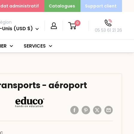
dat administratif
Catalogues
Support client
région
0
-Unis (USD $)
05 53 61 21 26
IER
SERVICES
ransports - aéroport
TC