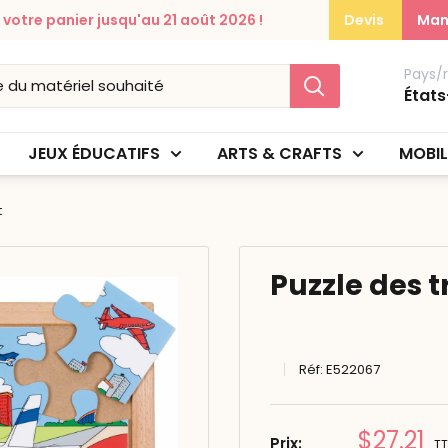
otre panier jusqu'au 21 août 2026 !
Devis
Man
Pays/
États
JEUX ÉDUCATIFS
ARTS & CRAFTS
MOBIL
t
Puzzle des t
Réf:
E522067
Prix
$27.21
Prix:
T