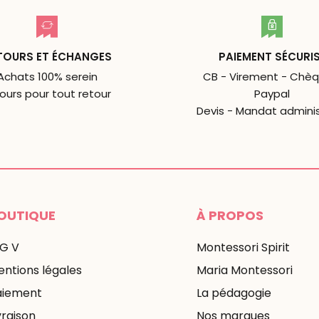
TOURS ET ÉCHANGES
PAIEMENT SÉCURI
Achats 100% serein
CB - Virement - Chèq
jours pour tout retour
Paypal
Devis - Mandat adminis
OUTIQUE
À PROPOS
 G V
Montessori Spirit
ntions légales
Maria Montessori
aiement
La pédagogie
vraison
Nos marques