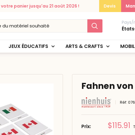
otre panier jusqu'au 21 août 2026 !
Devis
Man
Pays/
États
JEUX ÉDUCATIFS
ARTS & CRAFTS
MOBIL
Fahnen von
Réf:
07
Prix
$115.91
Prix:
réduit