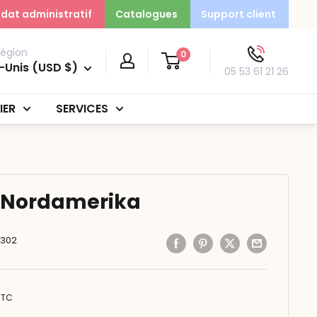
dat administratif
Catalogues
Support client
région
0
-Unis (USD $)
05 53 61 21 26
IER
SERVICES
 Nordamerika
6302
TTC