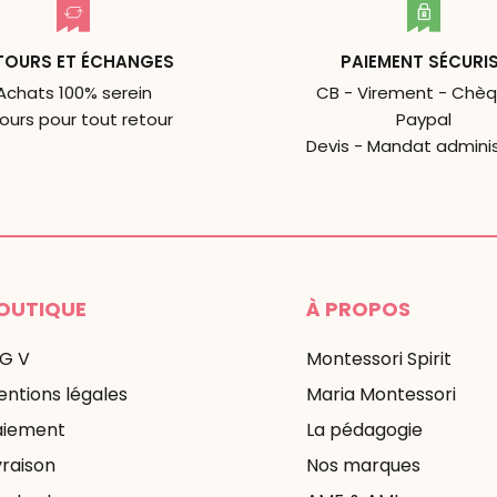
TOURS ET ÉCHANGES
PAIEMENT SÉCURI
Achats 100% serein
CB - Virement - Chèq
jours pour tout retour
Paypal
Devis - Mandat adminis
OUTIQUE
À PROPOS
 G V
Montessori Spirit
ntions légales
Maria Montessori
aiement
La pédagogie
vraison
Nos marques