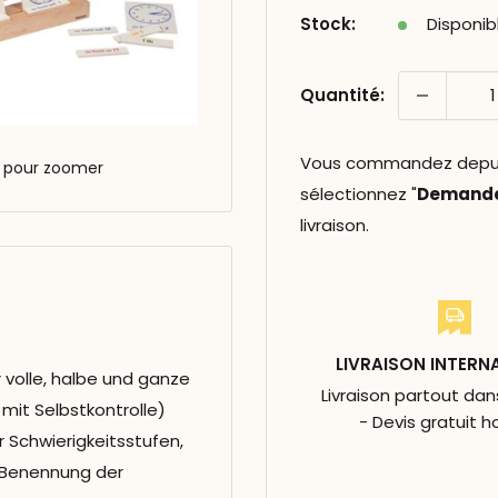
Stock:
Disponib
Quantité:
Vous commandez depuis 
s pour zoomer
sélectionnez "
Demander
livraison.
LIVRAISON INTERN
r volle, halbe und ganze
Livraison partout da
 mit Selbstkontrolle)
- Devis gratuit h
r Schwierigkeitsstufen,
 Benennung der