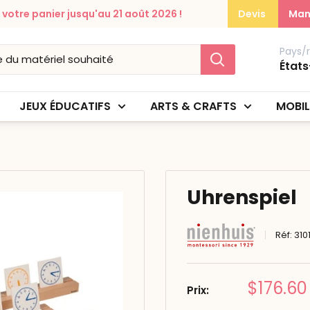
otre panier jusqu'au 21 août 2026 !
Devis
Man
Pays/
États
JEUX ÉDUCATIFS
ARTS & CRAFTS
MOBIL
Uhrenspiel
Réf:
310
Prix
$176.60
Prix:
réduit