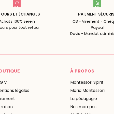
TOURS ET ÉCHANGES
PAIEMENT SÉCURI
Achats 100% serein
CB - Virement - Chèq
jours pour tout retour
Paypal
Devis - Mandat adminis
OUTIQUE
À PROPOS
 G V
Montessori Spirit
ntions légales
Maria Montessori
aiement
La pédagogie
vraison
Nos marques