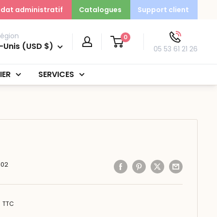
dat administratif
Catalogues
Support client
région
0
-Unis (USD $)
05 53 61 21 26
IER
SERVICES
102
TTC