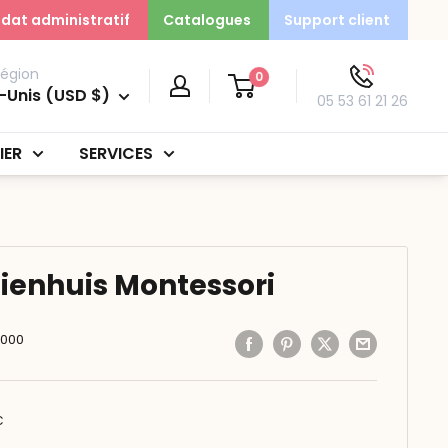
dat administratif
Catalogues
Support client
région
0
-Unis (USD $)
05 53 61 21 26
IER
SERVICES
Nienhuis Montessori
6000
C