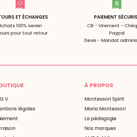
TOURS ET ÉCHANGES
PAIEMENT SÉCURI
Achats 100% serein
CB - Virement - Chèq
jours pour tout retour
Paypal
Devis - Mandat adminis
OUTIQUE
À PROPOS
 G V
Montessori Spirit
ntions légales
Maria Montessori
aiement
La pédagogie
vraison
Nos marques