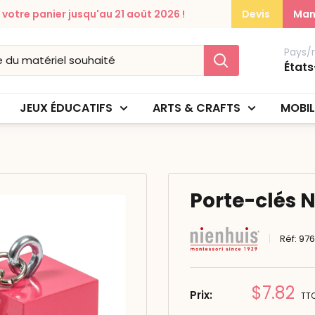
otre panier jusqu'au 21 août 2026 !
Devis
Man
Pays/
États
JEUX ÉDUCATIFS
ARTS & CRAFTS
MOBIL
Porte-clés 
Réf:
97
Prix
$7.82
Prix:
TT
réduit