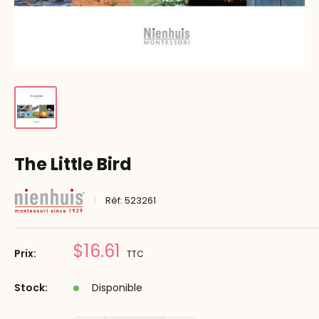
The Little Bird
Réf:
523261
Prix
$16.61
Prix:
TTC
réduit
Stock:
Disponible