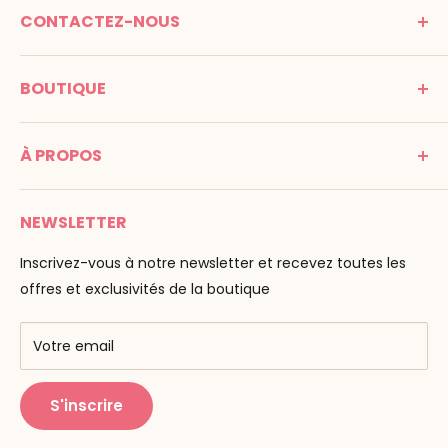
CONTACTEZ-NOUS
MONTESSORI SPIRIT
BOUTIQUE
Promenade Jean Dalba
24100 Bergerac
C G V
France
À PROPOS
Mentions légales
Tél : 05 53 61 21 26
Paiement
Email :
info@montessori-spirit.com
Montessori Spirit
Livraison
NEWSLETTER
Maria Montessori
Contactez-nous
La pédagogie
Inscrivez-vous à notre newsletter et recevez toutes les
F.A.Q
Nos marques
offres et exclusivités de la boutique
AMF & AMI
Centres de formation
Votre email
Public Montessori
S'inscrire