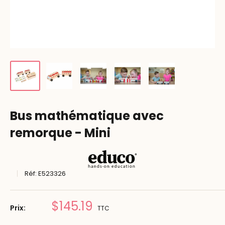
Bus mathématique avec
remorque - Mini
Réf:
E523326
Prix
$145.19
Prix:
TTC
réduit