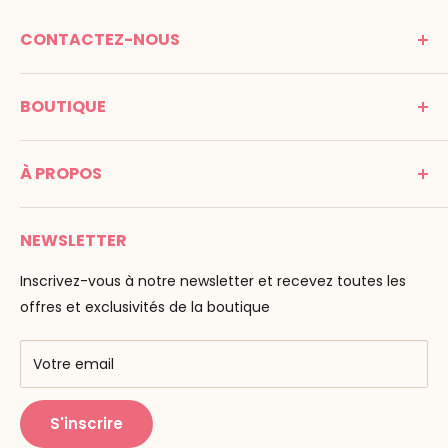
CONTACTEZ-NOUS
MONTESSORI SPIRIT
BOUTIQUE
Promenade Jean Dalba
24100 Bergerac
C G V
France
À PROPOS
Mentions légales
Tél : 05 53 61 21 26
Paiement
Email :
info@montessori-spirit.com
Montessori Spirit
Livraison
NEWSLETTER
Maria Montessori
Contactez-nous
La pédagogie
Inscrivez-vous à notre newsletter et recevez toutes les
F.A.Q
Nos marques
offres et exclusivités de la boutique
AMF & AMI
Centres de formation
Votre email
Public Montessori
S'inscrire