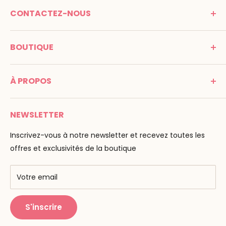
CONTACTEZ-NOUS
MONTESSORI SPIRIT
BOUTIQUE
Promenade Jean Dalba
24100 Bergerac
C G V
France
À PROPOS
Mentions légales
Tél : 05 53 61 21 26
Paiement
Email :
info@montessori-spirit.com
Montessori Spirit
Livraison
NEWSLETTER
Maria Montessori
Contactez-nous
La pédagogie
Inscrivez-vous à notre newsletter et recevez toutes les
F.A.Q
Nos marques
offres et exclusivités de la boutique
AMF & AMI
Centres de formation
Votre email
Public Montessori
S'inscrire