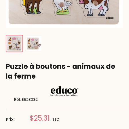
Puzzle à boutons - animaux de
la ferme
Réf:
E523332
Prix
$25.31
Prix:
TTC
réduit