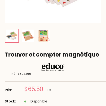
Trouver et compter magnétique
Réf:
E523369
Prix
$65.50
Prix:
TTC
réduit
Stock:
Disponible