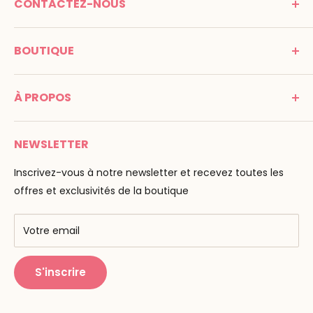
CONTACTEZ-NOUS
MONTESSORI SPIRIT
BOUTIQUE
Promenade Jean Dalba
24100 Bergerac
C G V
France
À PROPOS
Mentions légales
Tél : 05 53 61 21 26
Paiement
Email :
info@montessori-spirit.com
Montessori Spirit
Livraison
NEWSLETTER
Maria Montessori
Contactez-nous
La pédagogie
Inscrivez-vous à notre newsletter et recevez toutes les
F.A.Q
Nos marques
offres et exclusivités de la boutique
AMF & AMI
Centres de formation
Votre email
Public Montessori
S'inscrire