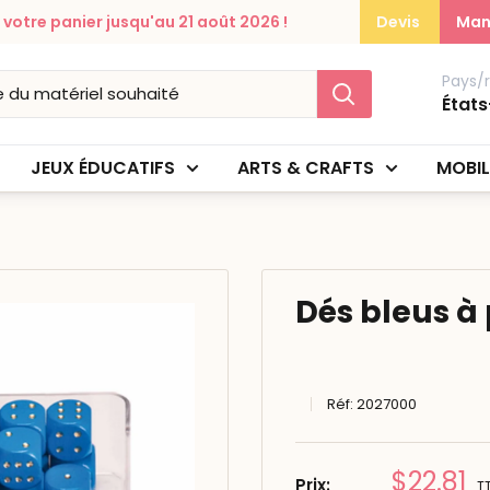
otre panier jusqu'au 21 août 2026 !
Devis
Man
Pays/
États
JEUX ÉDUCATIFS
ARTS & CRAFTS
MOBIL
Dés bleus à 
Réf:
2027000
Prix
$22.81
Prix:
T