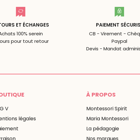
TOURS ET ÉCHANGES
PAIEMENT SÉCURI
Achats 100% serein
CB - Virement - Chèq
jours pour tout retour
Paypal
Devis - Mandat adminis
OUTIQUE
À PROPOS
 G V
Montessori Spirit
ntions légales
Maria Montessori
aiement
La pédagogie
vraison
Nos marques