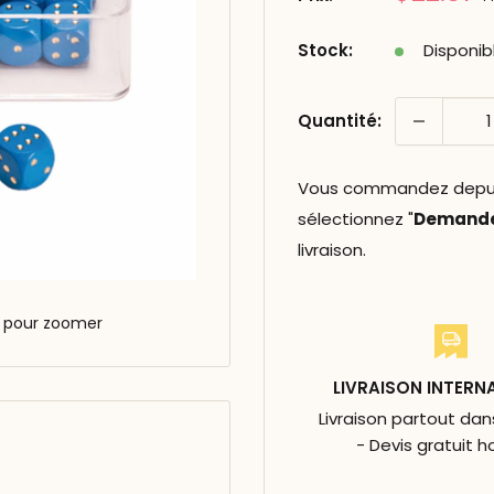
réduit
Stock:
Disponib
Quantité:
Vous commandez depuis 
sélectionnez "
Demander
livraison.
s pour zoomer
LIVRAISON INTERN
Livraison partout da
- Devis gratuit h