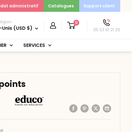
dat administratif
Catalogues
Support client
région
0
-Unis (USD $)
05 53 61 21 26
IER
SERVICES
points
TC