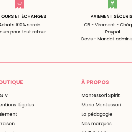
TOURS ET ÉCHANGES
PAIEMENT SÉCURI
Achats 100% serein
CB - Virement - Chèq
jours pour tout retour
Paypal
Devis - Mandat adminis
OUTIQUE
À PROPOS
 G V
Montessori Spirit
ntions légales
Maria Montessori
aiement
La pédagogie
vraison
Nos marques