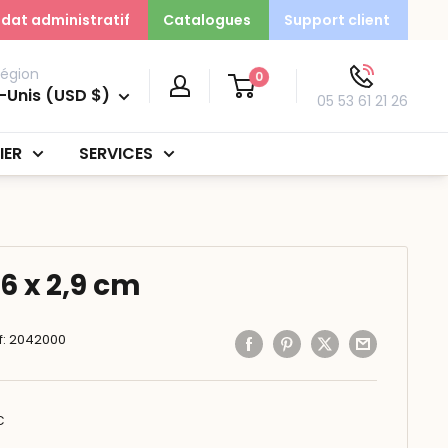
dat administratif
Catalogues
Support client
région
0
-Unis (USD $)
05 53 61 21 26
IER
SERVICES
,6 x 2,9 cm
f:
2042000
C