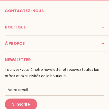
CONTACTEZ-NOUS
MONTESSORI SPIRIT
BOUTIQUE
Promenade Jean Dalba
24100 Bergerac
C G V
France
À PROPOS
Mentions légales
Tél : 05 53 61 21 26
Paiement
Email :
info@montessori-spirit.com
Montessori Spirit
Livraison
NEWSLETTER
Maria Montessori
Contactez-nous
La pédagogie
Inscrivez-vous à notre newsletter et recevez toutes les
F.A.Q
Nos marques
offres et exclusivités de la boutique
AMF & AMI
Centres de formation
Votre email
Public Montessori
S'inscrire