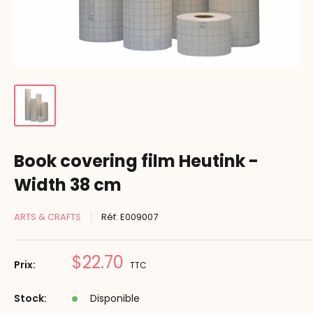
Book covering film Heutink -
Width 38 cm
ARTS & CRAFTS
Réf:
E009007
Prix
$22.70
Prix:
TTC
réduit
Stock:
Disponible