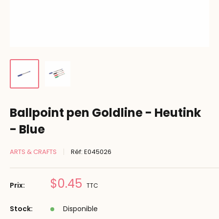
Ballpoint pen Goldline - Heutink
- Blue
ARTS & CRAFTS
Réf:
E045026
Prix
$0.45
Prix:
TTC
réduit
Stock:
Disponible