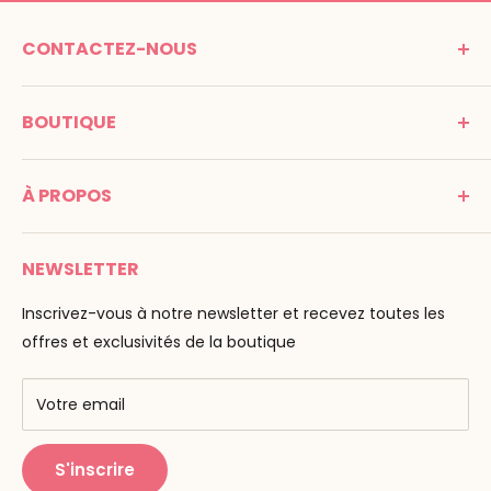
CONTACTEZ-NOUS
MONTESSORI SPIRIT
BOUTIQUE
Promenade Jean Dalba
24100 Bergerac
C G V
France
À PROPOS
Mentions légales
Tél : 05 53 61 21 26
Paiement
Email :
info@montessori-spirit.com
Montessori Spirit
Livraison
NEWSLETTER
Maria Montessori
Contactez-nous
La pédagogie
Inscrivez-vous à notre newsletter et recevez toutes les
F.A.Q
Nos marques
offres et exclusivités de la boutique
AMF & AMI
Centres de formation
Votre email
Public Montessori
S'inscrire