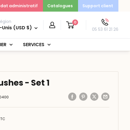
dat administratif
Catalogues
Support client
région
0
-Unis (USD $)
05 53 61 21 26
IER
SERVICES
shes - Set 1
0400
TTC