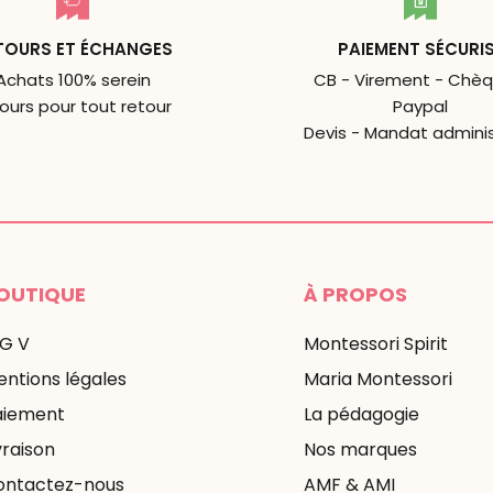
TOURS ET ÉCHANGES
PAIEMENT SÉCURI
Achats 100% serein
CB - Virement - Chèq
jours pour tout retour
Paypal
Devis - Mandat adminis
OUTIQUE
À PROPOS
 G V
Montessori Spirit
ntions légales
Maria Montessori
aiement
La pédagogie
vraison
Nos marques
ontactez-nous
AMF & AMI