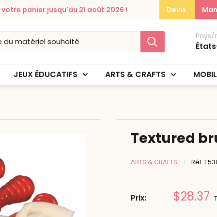
otre panier jusqu'au 21 août 2026 !
Devis
Man
Pays/
États
JEUX ÉDUCATIFS
ARTS & CRAFTS
MOBIL
Textured bru
ARTS & CRAFTS
Réf:
E53
Prix
$28.37
Prix:
réduit