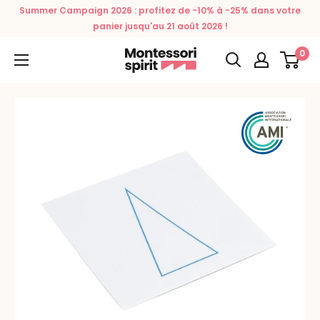
Passer
Summer Campaign 2026 : profitez de -10% à -25% dans votre
au
panier jusqu'au 21 août 2026 !
contenu
0
Montessori
Spirit