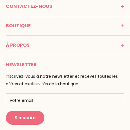
CONTACTEZ-NOUS
MONTESSORI SPIRIT
BOUTIQUE
Promenade Jean Dalba
24100 Bergerac
C G V
France
À PROPOS
Mentions légales
Tél : 05 53 61 21 26
Paiement
Email :
info@montessori-spirit.com
Montessori Spirit
Livraison
NEWSLETTER
Maria Montessori
Contactez-nous
La pédagogie
Inscrivez-vous à notre newsletter et recevez toutes les
F.A.Q
Nos marques
offres et exclusivités de la boutique
AMF & AMI
Centres de formation
Votre email
Public Montessori
S'inscrire