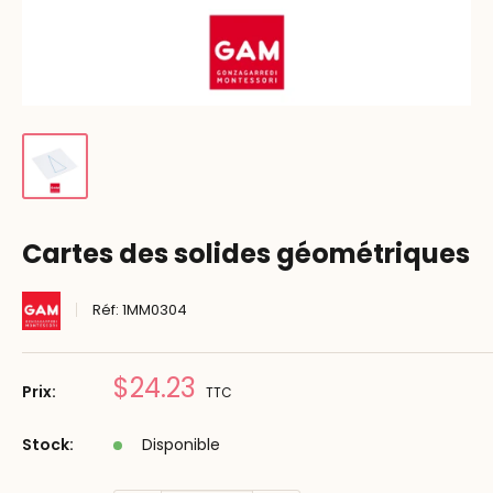
Cartes des solides géométriques
Réf:
1MM0304
Prix
$24.23
Prix:
TTC
réduit
Stock:
Disponible