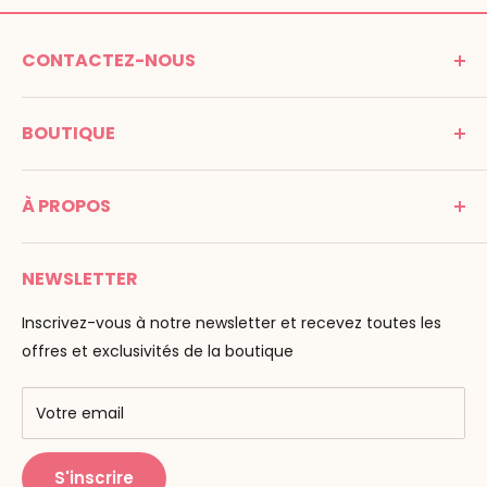
CONTACTEZ-NOUS
MONTESSORI SPIRIT
BOUTIQUE
Promenade Jean Dalba
24100 Bergerac
C G V
France
À PROPOS
Mentions légales
Tél : 05 53 61 21 26
Paiement
Email :
info@montessori-spirit.com
Montessori Spirit
Livraison
NEWSLETTER
Maria Montessori
Contactez-nous
La pédagogie
Inscrivez-vous à notre newsletter et recevez toutes les
F.A.Q
Nos marques
offres et exclusivités de la boutique
AMF & AMI
Centres de formation
Votre email
Public Montessori
S'inscrire