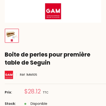
Boite de perles pour première
table de Seguin
Réf:
1MM105
Prix
$28.12
Prix:
TTC
réduit
Stock:
Disponible