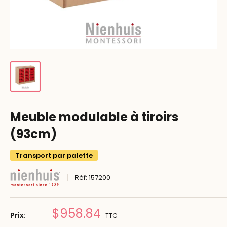
Meuble modulable à tiroirs
(93cm)
Transport par palette
Réf:
157200
Prix
$958.84
Prix:
TTC
réduit