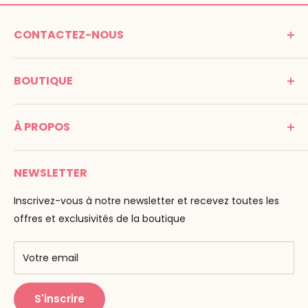
CONTACTEZ-NOUS
MONTESSORI SPIRIT
BOUTIQUE
Promenade Jean Dalba
24100 Bergerac
C G V
France
À PROPOS
Mentions légales
Tél : 05 53 61 21 26
Paiement
Email :
info@montessori-spirit.com
Montessori Spirit
Livraison
NEWSLETTER
Maria Montessori
Contactez-nous
La pédagogie
Inscrivez-vous à notre newsletter et recevez toutes les
F.A.Q
Nos marques
offres et exclusivités de la boutique
AMF & AMI
Centres de formation
Votre email
Public Montessori
S'inscrire