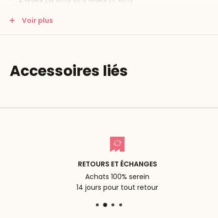
3 tiroirs (15 cm) et 3 tiroirs (7 cm)
Voir plus
4 tiroirs (15 cm) et 1 tiroir (7 cm)
Les tiroirs existent en 4 couleurs (bleu, rouge, jaune et
transparent).
Accessoires liés
Un jeu de roulettes avec freins peut être commandé
séparément (référence 157560).
Vendu démonté, vide et à plat pour le transport.
Dimensions : 104 x 40 x 93 cm.
RETOURS ET ÉCHANGES
Achats 100% serein
14 jours pour tout retour