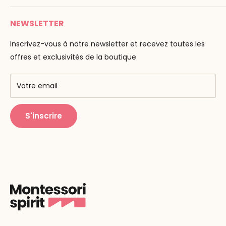
Paiement
Email :
info@montessori-spirit.com
Montessori Spirit
Livraison
NEWSLETTER
Maria Montessori
Contactez-nous
La pédagogie
Inscrivez-vous à notre newsletter et recevez toutes les
F.A.Q
Nos marques
offres et exclusivités de la boutique
AMF & AMI
Centres de formation
Votre email
Public Montessori
S'inscrire