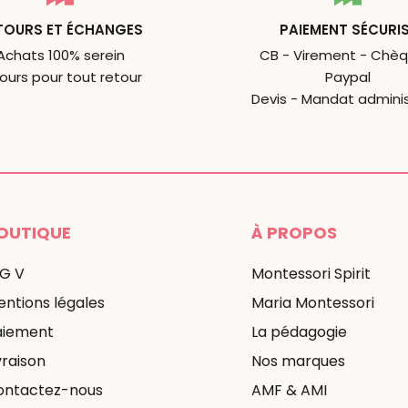
TOURS ET ÉCHANGES
PAIEMENT SÉCURI
Achats 100% serein
CB - Virement - Chèq
jours pour tout retour
Paypal
Devis - Mandat adminis
OUTIQUE
À PROPOS
 G V
Montessori Spirit
ntions légales
Maria Montessori
aiement
La pédagogie
vraison
Nos marques
ontactez-nous
AMF & AMI