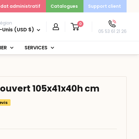
dat administratif
Catalogues
Support client
région
0
-Unis (USD $)
05 53 61 21 26
IER
SERVICES
ouvert 105x41x40h cm
evis