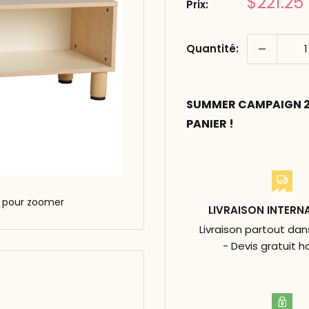
Prix
$221.25
Prix:
réduit
Quantité:
SUMMER CAMPAIGN 20
PANIER !
s pour zoomer
LIVRAISON INTERN
Livraison partout da
- Devis gratuit h