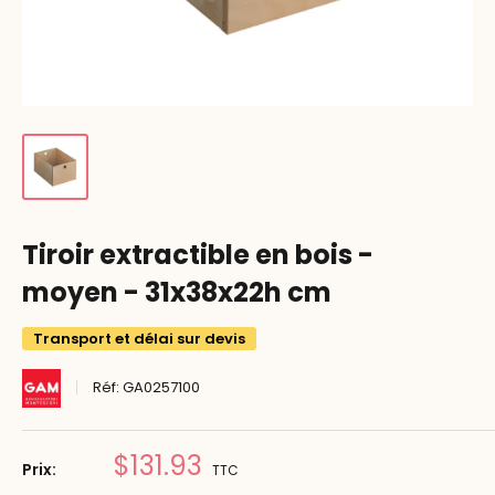
Tiroir extractible en bois -
moyen - 31x38x22h cm
Transport et délai sur devis
Réf:
GA0257100
Prix
$131.93
Prix:
TTC
réduit