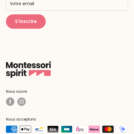
Centres de formation
Votre email
Public Montessori
S'inscrire
Nous suivre
Nous acceptons