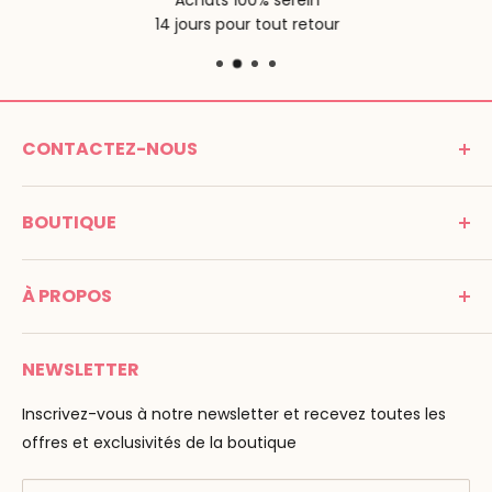
Achats 100% serein
14 jours pour tout retour
CONTACTEZ-NOUS
MONTESSORI SPIRIT
BOUTIQUE
Promenade Jean Dalba
24100 Bergerac
C G V
France
À PROPOS
Mentions légales
Tél : 05 53 61 21 26
Paiement
Email :
info@montessori-spirit.com
Montessori Spirit
Livraison
NEWSLETTER
Maria Montessori
Contactez-nous
La pédagogie
Inscrivez-vous à notre newsletter et recevez toutes les
F.A.Q
Nos marques
offres et exclusivités de la boutique
AMF & AMI