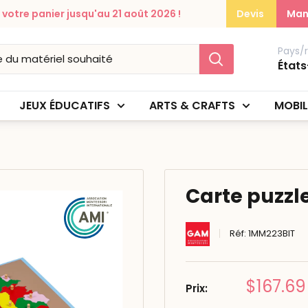
otre panier jusqu'au 21 août 2026 !
Devis
Man
Pays/
États
JEUX ÉDUCATIFS
ARTS & CRAFTS
MOBIL
Carte puzzle 
Réf:
1MM223BIT
Prix
$167.69
Prix:
réduit