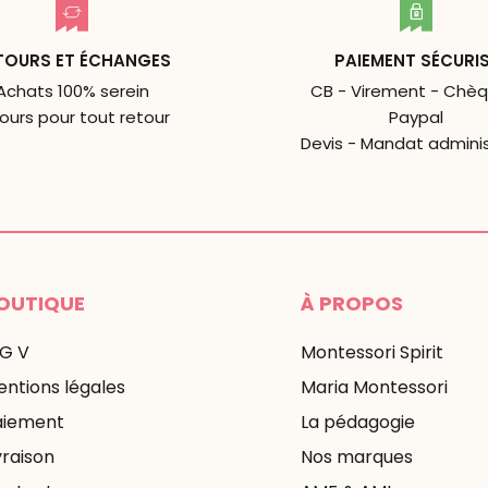
TOURS ET ÉCHANGES
PAIEMENT SÉCURI
Achats 100% serein
CB - Virement - Chèq
jours pour tout retour
Paypal
Devis - Mandat adminis
OUTIQUE
À PROPOS
 G V
Montessori Spirit
ntions légales
Maria Montessori
aiement
La pédagogie
vraison
Nos marques