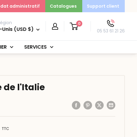
dat administratif
Catalogues
Support client
région
0
-Unis (USD $)
05 53 61 21 26
IER
SERVICES
de l'Italie
TTC