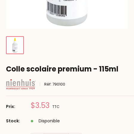
Colle scolaire premium - 115ml
Réf:
790100
Prix
$3.53
Prix:
TTC
réduit
Stock:
Disponible