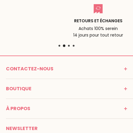
RETOURS ET ÉCHANGES
Achats 100% serein
14 jours pour tout retour
CONTACTEZ-NOUS
MONTESSORI SPIRIT
BOUTIQUE
Promenade Jean Dalba
24100 Bergerac
C G V
France
À PROPOS
Mentions légales
Tél : 05 53 61 21 26
Paiement
Email :
info@montessori-spirit.com
Montessori Spirit
Livraison
NEWSLETTER
Maria Montessori