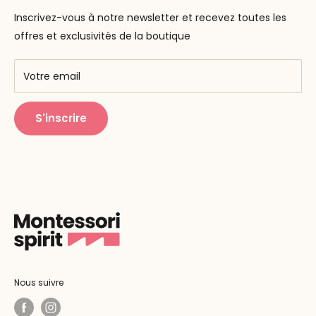
Contactez-nous
La pédagogie
Inscrivez-vous à notre newsletter et recevez toutes les
F.A.Q
Nos marques
offres et exclusivités de la boutique
AMF & AMI
Centres de formation
Votre email
Public Montessori
S'inscrire
Nous suivre