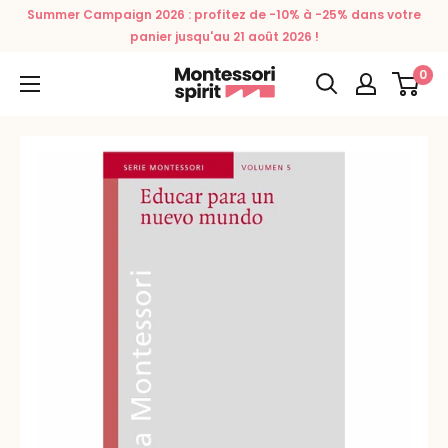
Passer
Summer Campaign 2026 : profitez de -10% à -25% dans votre
au
panier jusqu'au 21 août 2026 !
contenu
0
Montessori
Spirit