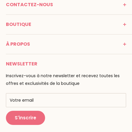
CONTACTEZ-NOUS
MONTESSORI SPIRIT
BOUTIQUE
Promenade Jean Dalba
24100 Bergerac
C G V
France
À PROPOS
Mentions légales
Tél : 05 53 61 21 26
Paiement
Email :
info@montessori-spirit.com
Montessori Spirit
Livraison
NEWSLETTER
Maria Montessori
Contactez-nous
La pédagogie
Inscrivez-vous à notre newsletter et recevez toutes les
F.A.Q
Nos marques
offres et exclusivités de la boutique
AMF & AMI
Centres de formation
Votre email
Public Montessori
S'inscrire