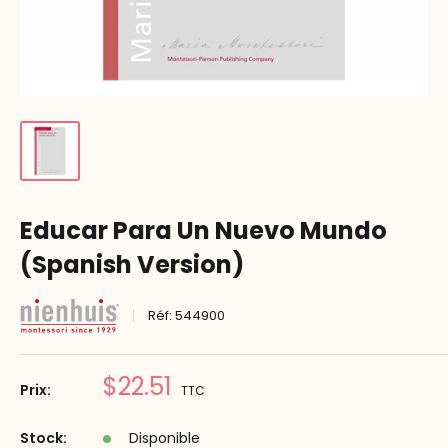
Educar Para Un Nuevo Mundo
(Spanish Version)
Réf:
544900
Prix
$22.51
Prix:
TTC
réduit
Stock:
Disponible