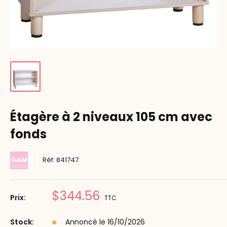
Étagère à 2 niveaux 105 cm avec
fonds
Réf:
841747
Prix
$344.56
Prix:
TTC
réduit
Stock:
Annoncé le 16/10/2026