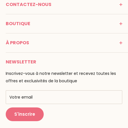
CONTACTEZ-NOUS
MONTESSORI SPIRIT
BOUTIQUE
Promenade Jean Dalba
24100 Bergerac
C G V
France
À PROPOS
Mentions légales
Tél : 05 53 61 21 26
Paiement
Email :
info@montessori-spirit.com
Montessori Spirit
Livraison
NEWSLETTER
Maria Montessori
Contactez-nous
La pédagogie
Inscrivez-vous à notre newsletter et recevez toutes les
F.A.Q
Nos marques
offres et exclusivités de la boutique
AMF & AMI
Centres de formation
Votre email
Public Montessori
S'inscrire