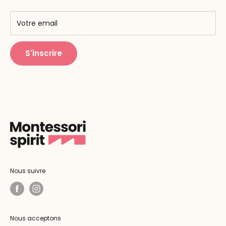
AMF & AMI
Centres de formation
Votre email
Public Montessori
S'inscrire
Nous suivre
Nous acceptons