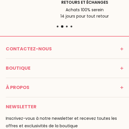
RETOURS ET ÉCHANGES
Achats 100% serein
14 jours pour tout retour
CONTACTEZ-NOUS
MONTESSORI SPIRIT
BOUTIQUE
Promenade Jean Dalba
24100 Bergerac
C G V
France
À PROPOS
Mentions légales
Tél : 05 53 61 21 26
Paiement
Email :
info@montessori-spirit.com
Montessori Spirit
Livraison
NEWSLETTER
Maria Montessori
Contactez-nous
La pédagogie
Inscrivez-vous à notre newsletter et recevez toutes les
F.A.Q
Nos marques
offres et exclusivités de la boutique