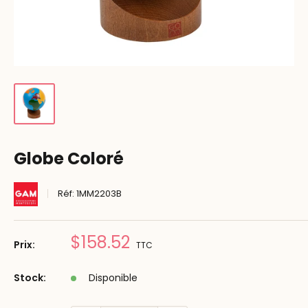
Globe Coloré
Réf:
1MM2203B
Prix
$158.52
Prix:
TTC
réduit
Stock:
Disponible