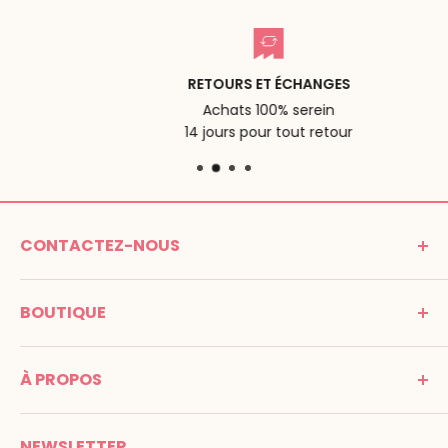
RETOURS ET ÉCHANGES
Achats 100% serein
14 jours pour tout retour
CONTACTEZ-NOUS
MONTESSORI SPIRIT
BOUTIQUE
Promenade Jean Dalba
24100 Bergerac
C G V
France
À PROPOS
Mentions légales
Tél : 05 53 61 21 26
Paiement
Email :
info@montessori-spirit.com
Montessori Spirit
Livraison
NEWSLETTER