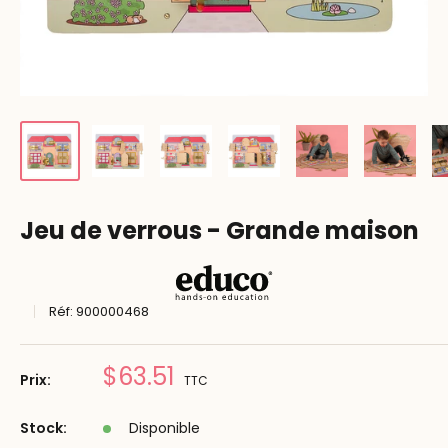
Jeu de verrous - Grande maison
Réf:
900000468
Prix
$63.51
Prix:
TTC
réduit
Stock:
Disponible