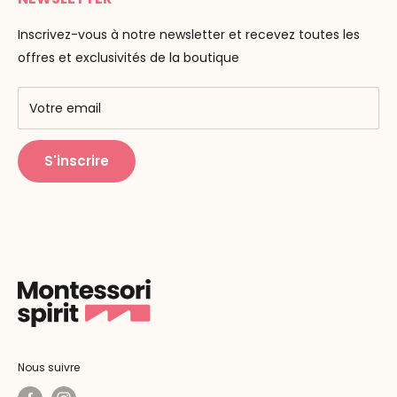
Maria Montessori
Contactez-nous
La pédagogie
Inscrivez-vous à notre newsletter et recevez toutes les
F.A.Q
Nos marques
offres et exclusivités de la boutique
AMF & AMI
Centres de formation
Votre email
Public Montessori
S'inscrire
Nous suivre