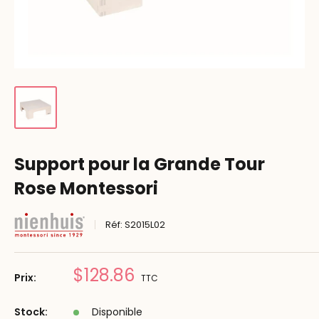
Support pour la Grande Tour
Rose Montessori
Réf:
S2015L02
Prix
$128.86
Prix:
TTC
réduit
Stock:
Disponible