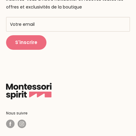
F.A.Q
Nos marques
offres et exclusivités de la boutique
AMF & AMI
Centres de formation
Votre email
Public Montessori
S'inscrire
Nous suivre