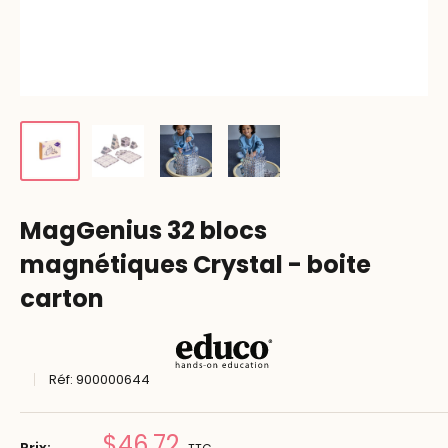
MagGenius 32 blocs
magnétiques Crystal - boite
carton
Réf:
900000644
Prix
$46.72