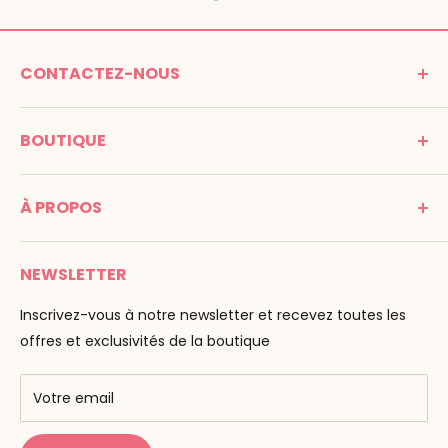
CONTACTEZ-NOUS
MONTESSORI SPIRIT
BOUTIQUE
Promenade Jean Dalba
24100 Bergerac
C G V
France
À PROPOS
Mentions légales
Tél : 05 53 61 21 26
Paiement
Email :
info@montessori-spirit.com
Montessori Spirit
Livraison
NEWSLETTER
Maria Montessori
Contactez-nous
La pédagogie
Inscrivez-vous à notre newsletter et recevez toutes les
F.A.Q
Nos marques
offres et exclusivités de la boutique
AMF & AMI
Centres de formation
Votre email
Public Montessori