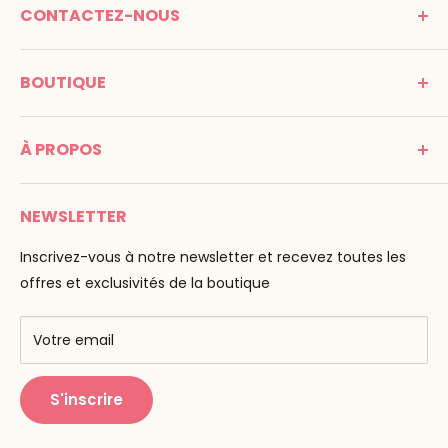
CONTACTEZ-NOUS
MONTESSORI SPIRIT
BOUTIQUE
Promenade Jean Dalba
24100 Bergerac
C G V
France
À PROPOS
Mentions légales
Tél : 05 53 61 21 26
Paiement
Email :
info@montessori-spirit.com
Montessori Spirit
Livraison
NEWSLETTER
Maria Montessori
Contactez-nous
La pédagogie
Inscrivez-vous à notre newsletter et recevez toutes les
F.A.Q
Nos marques
offres et exclusivités de la boutique
AMF & AMI
Centres de formation
Votre email
Public Montessori
S'inscrire