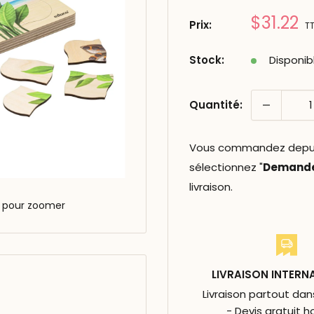
Prix
$31.22
Prix:
T
réduit
Stock:
Disponib
Quantité:
Vous commandez depuis 
sélectionnez "
Demander
livraison.
s pour zoomer
LIVRAISON INTERN
Livraison partout da
- Devis gratuit h