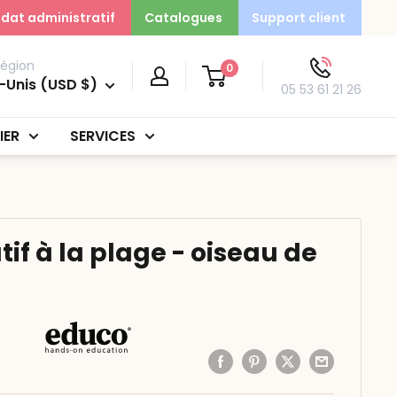
dat administratif
Catalogues
Support client
région
0
-Unis (USD $)
05 53 61 21 26
IER
SERVICES
tif à la plage - oiseau de