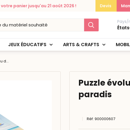
otre panier jusqu'au 21 août 2026 !
Devis
Man
Pays/
États
JEUX ÉDUCATIFS
ARTS & CRAFTS
MOBIL
 d...
Puzzle évolu
paradis
Réf:
900000607