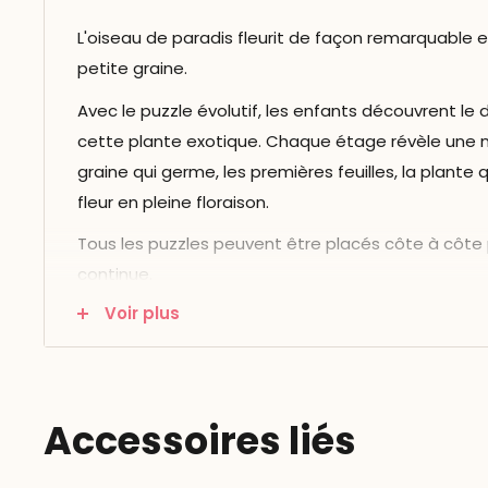
L'oiseau de paradis fleurit de façon remarquable e
petite graine.
Avec le puzzle évolutif, les enfants découvrent l
cette plante exotique. Chaque étage révèle une n
graine qui germe, les premières feuilles, la plante 
fleur en pleine floraison.
Tous les puzzles peuvent être placés côte à côte
continue.
Voir plus
Dimensions : 24 x 24 x 3 cm
31 pièces par puzzle
Accessoires liés