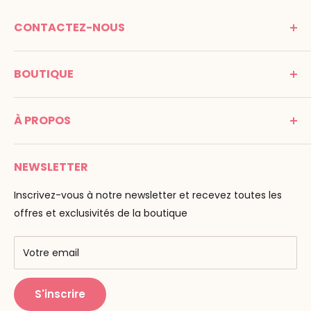
CONTACTEZ-NOUS
MONTESSORI SPIRIT
BOUTIQUE
Promenade Jean Dalba
24100 Bergerac
C G V
France
À PROPOS
Mentions légales
Tél : 05 53 61 21 26
Paiement
Email :
info@montessori-spirit.com
Montessori Spirit
Livraison
NEWSLETTER
Maria Montessori
Contactez-nous
La pédagogie
Inscrivez-vous à notre newsletter et recevez toutes les
F.A.Q
Nos marques
offres et exclusivités de la boutique
AMF & AMI
Centres de formation
Votre email
Public Montessori
S'inscrire