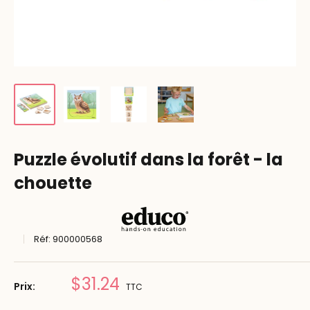
Puzzle évolutif dans la forêt - la
chouette
Réf:
900000568
Prix
$31.24
Prix:
TTC
réduit