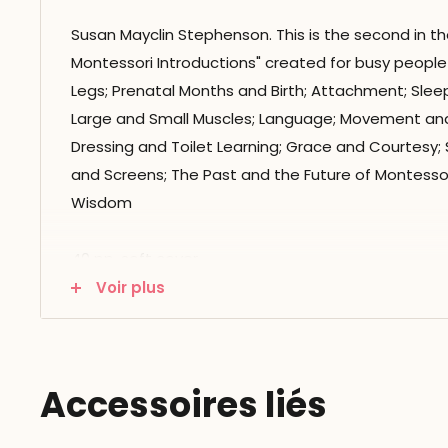
Susan Mayclin Stephenson. This is the second in the
Montessori Introductions" created for busy people
Legs; Prenatal Months and Birth; Attachment; Sle
Large and Small Muscles; Language; Movement an
Dressing and Toilet Learning; Grace and Courtesy; S
and Screens; The Past and the Future of Montessor
Wisdom
40 pp, soft cover
Voir plus
2023 edition
Accessoires liés