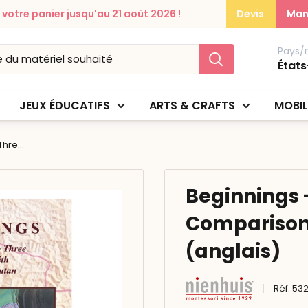
otre panier jusqu'au 21 août 2026 !
Devis
Man
Pays/
États
JEUX ÉDUCATIFS
ARTS & CRAFTS
MOBIL
hre...
Beginnings -
Comparison 
(anglais)
Réf:
53