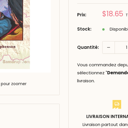
Prix
$18.65
Prix:
T
réduit
Stock:
Disponib
Quantité:
Vous commandez depuis 
sélectionnez "
Demander
livraison.
s pour zoomer
LIVRAISON INTERN
Livraison partout da