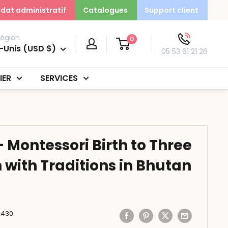
dat administratif
Catalogues
Support client
région
0
-Unis (USD $)
05 53 61 21 26
IER
SERVICES
 Montessori Birth to Three
with Traditions in Bhutan
2430