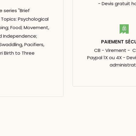
- Devis gratuit h
 series "Brief
 Topics: Psychological
eping; Food; Movement,
d Independence;
PAIEMENT SÉC
waddling, Pacifiers,
CB - Virement - 
i Birth to Three
Paypal 1X ou 4X - Dev
administrat