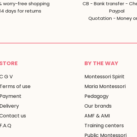
% worry-free shopping
CB - Bank transfer - Ch
14 days for returns
Paypal
Quotation - Money o
STORE
BY THE WAY
C G V
Montessori Spirit
Terms of use
Maria Montessori
Payment
Pedagogy
Delivery
Our brands
Contact us
AMF & AMI
F.A.Q
Training centers
Public Montessori