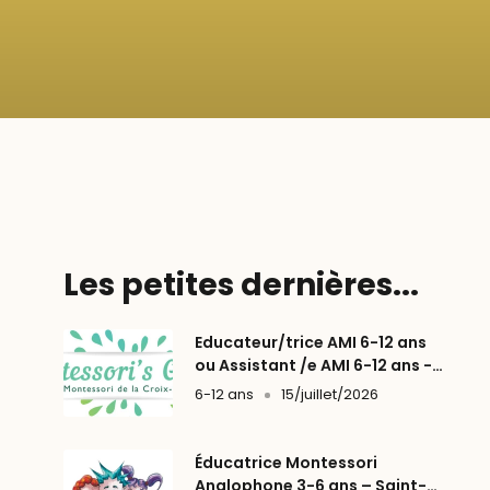
Les petites dernières...
Educateur/trice AMI 6-12 ans
ou Assistant /e AMI 6-12 ans -
Lyon (69004)
6-12 ans
15/juillet/2026
Éducatrice Montessori
Anglophone 3-6 ans – Saint-