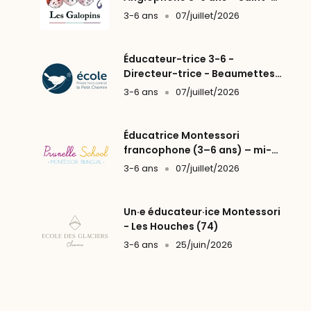
Fargeau-Ponthierry (77)
3-6 ans
07/juillet/2026
Éducateur-trice 3-6 -
Directeur-trice - Beaumettes
(84)
3-6 ans
07/juillet/2026
Éducatrice Montessori
francophone (3–6 ans) – mi-
temps - Levallois (92)
3-6 ans
07/juillet/2026
Un·e éducateur·ice Montessori
- Les Houches (74)
3-6 ans
25/juin/2026