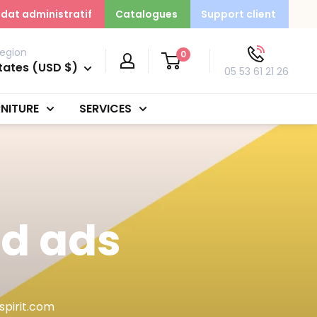
dat administratif
Catalogues
Support client
egion
0
tates (USD $)
05 53 61 21 26
NITURE
SERVICES
ed ads
pirit.com