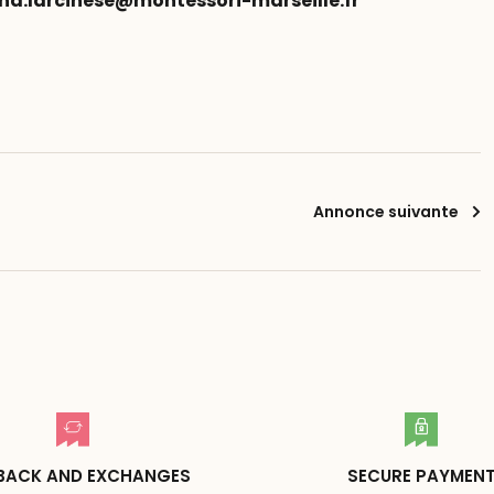
na.larcinese@montessori-marseille.fr
Annonce suivante
BACK AND EXCHANGES
SECURE PAYMEN