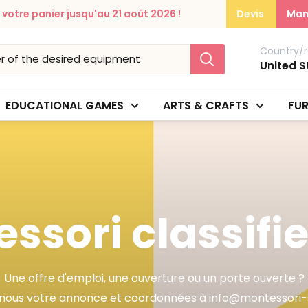
otre panier jusqu'au 21 août 2026 !
Devis
Man
Country/r
United S
EDUCATIONAL GAMES
ARTS & CRAFTS
FUR
ssori classifi
Une offre d'emploi, une ouverture ou un porte ouverte ?
nous votre annonce et coordonnées à info@montessori-s