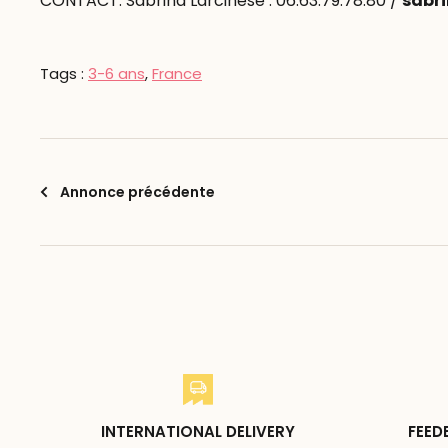
CONTACT: Sabrina Larcinese : 06.63.79.78.80 /
sabri
Tags :
3-6 ans
,
France
Annonce précédente
INTERNATIONAL DELIVERY
FEED