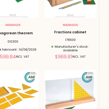
NIENHUIS
NIENHUIS
Fractions cabinet
hagorean theorem
176500
012300
Manufacturer's stock :
 fabricant : 14/08/2026
available
Reduced
Reduced
599.84
$969.81
INCL. VAT
INCL. VAT
price
price