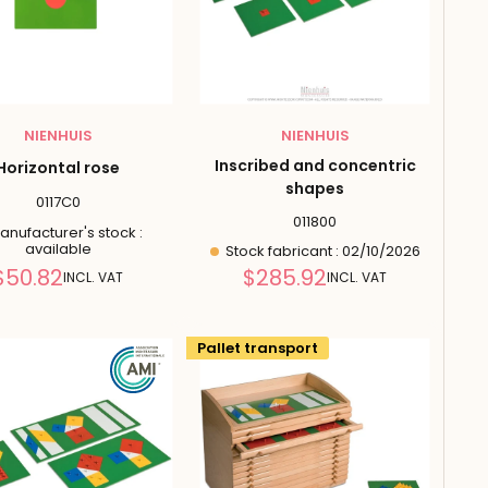
NIENHUIS
NIENHUIS
Inscribed and concentric
Horizontal rose
shapes
0117C0
011800
nufacturer's stock :
available
Stock fabricant : 02/10/2026
Reduced
Reduced
$50.82
$285.92
INCL. VAT
INCL. VAT
price
price
Pallet transport