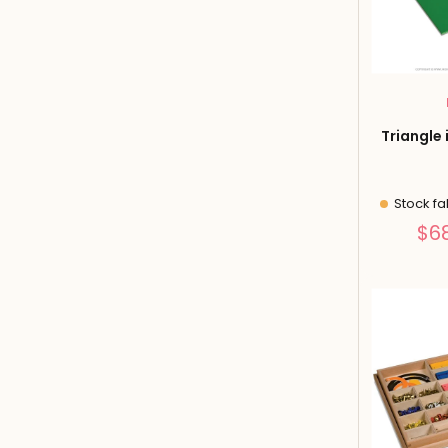
Triangle 
Stock fa
$6