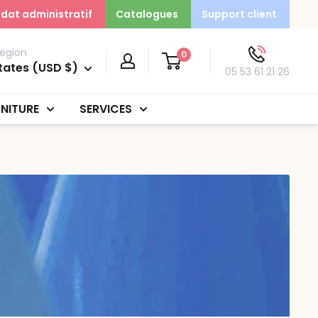
dat administratif
Catalogues
Support client
egion
0
tates (USD $)
05 53 61 21 26
NITURE
SERVICES