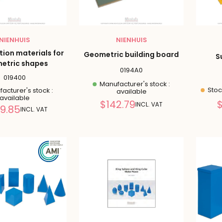
NIENHUIS
NIENHUIS
ion materials for
Geometric building board
S
etric shapes
0194A0
019400
Manufacturer's stock :
Stock
acturer's stock :
available
available
Reduced
$142.79
$
INCL. VAT
Reduced
9.85
INCL. VAT
price
price