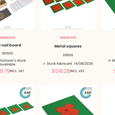
NIENHUIS
NIENHUIS
 nail board
Metal squares
063001
011500
acturer's stock :
Ma
Stock fabricant : 14/08/2026
available
Reduced
Reduced
9.79
$516.26
INCL. VAT
INCL. VAT
price
price