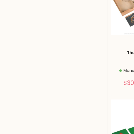
The
Manuf
$30