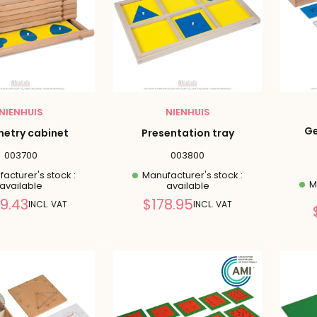
NIENHUIS
NIENHUIS
Ge
etry cabinet
Presentation tray
003700
003800
acturer's stock :
Manufacturer's stock :
Ma
available
available
Reduced
Reduced
9.43
$178.95
INCL. VAT
INCL. VAT
price
price