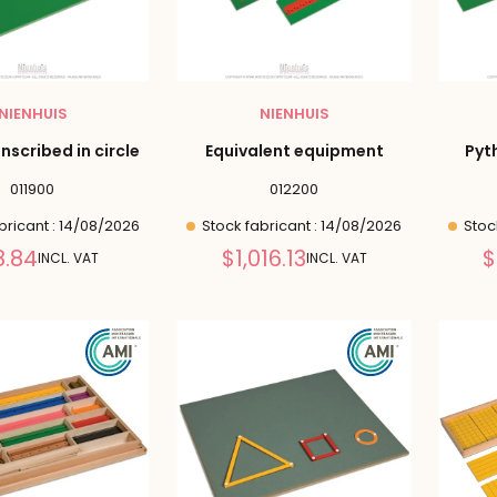
NIENHUIS
NIENHUIS
inscribed in circle
Equivalent equipment
Pyt
011900
012200
bricant : 14/08/2026
Stock fabricant : 14/08/2026
Stock
Reduced
Reduced
8.84
$1,016.13
$
INCL. VAT
INCL. VAT
price
price