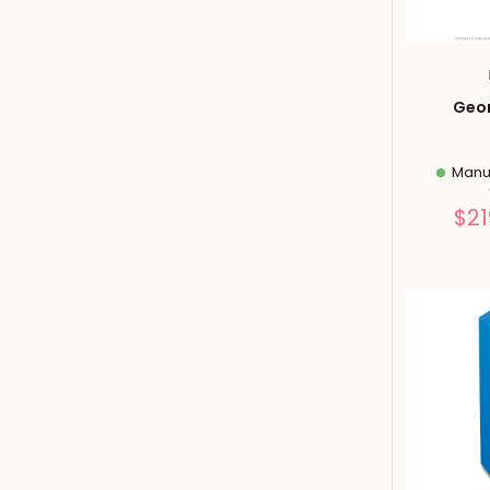
Geom
Manuf
$21