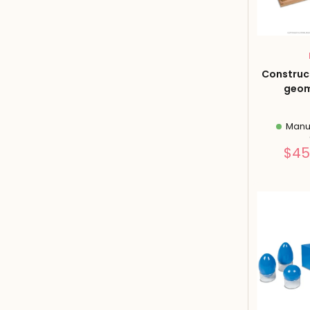
Construct
geom
Manuf
$45