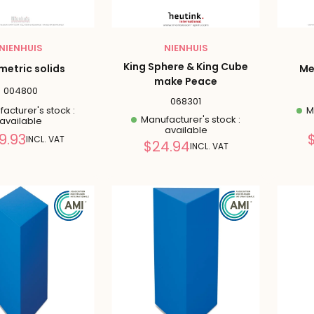
NIENHUIS
NIENHUIS
King Sphere & King Cube
etric solids
Me
make Peace
004800
068301
acturer's stock :
Ma
Manufacturer's stock :
available
available
Reduced
9.93
INCL. VAT
Reduced
$24.94
INCL. VAT
price
price