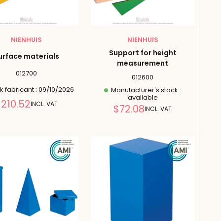
NIENHUIS
NIENHUIS
Support for height
urface materials
measurement
012700
012600
 fabricant : 09/10/2026
Manufacturer's stock :
available
Reduced
210.52
INCL. VAT
Reduced
$72.08
INCL. VAT
price
price