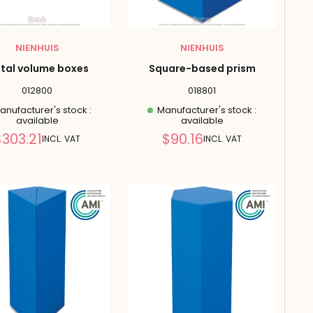
NIENHUIS
NIENHUIS
tal volume boxes
Square-based prism
012800
018801
nufacturer's stock :
Manufacturer's stock :
available
available
Reduced
Reduced
$303.21
$90.16
INCL. VAT
INCL. VAT
price
price