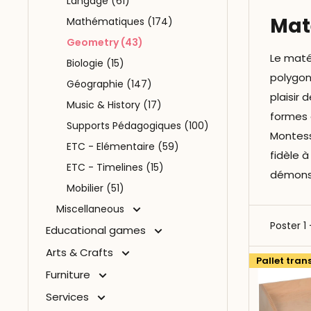
Langage (61)
Mat
Mathématiques (174)
Geometry (43)
Le maté
Biologie (15)
polygon
Géographie (147)
plaisir 
Music & History (17)
formes 
Supports Pédagogiques (100)
Montess
ETC - Elémentaire (59)
fidèle à
ETC - Timelines (15)
démonst
Mobilier (51)
Miscellaneous
Poster 1
Educational games
Arts & Crafts
Pallet tran
Furniture
Services