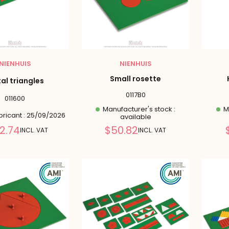
NIENHUIS
NIENHUIS
Small rosette
al triangles
0117B0
011600
Manufacturer's stock :
Ma
bricant : 25/09/2026
available
Reduced
Reduced
2.74
$50.82
INCL. VAT
INCL. VAT
price
price