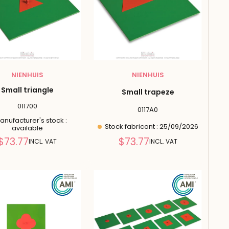
NIENHUIS
NIENHUIS
Small triangle
Small trapeze
011700
0117A0
nufacturer's stock :
Stock fabricant : 25/09/2026
available
Reduced
Reduced
$73.77
$73.77
INCL. VAT
INCL. VAT
price
price