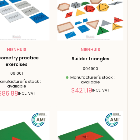
NIENHUIS
NIENHUIS
ometry practice
Builder triangles
exercises
004900
061001
Manufacturer's stock :
nufacturer's stock :
available
available
Reduced
$421.19
INCL. VAT
Reduced
$86.88
INCL. VAT
price
price