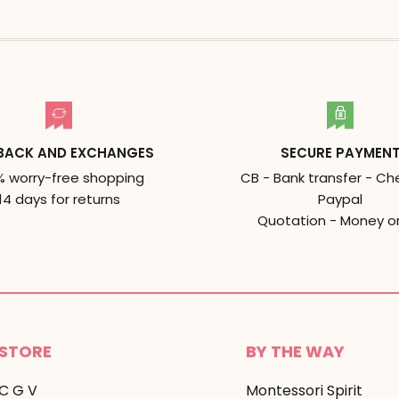
BACK AND EXCHANGES
SECURE PAYMEN
% worry-free shopping
CB - Bank transfer - Ch
14 days for returns
Paypal
Quotation - Money o
STORE
BY THE WAY
C G V
Montessori Spirit