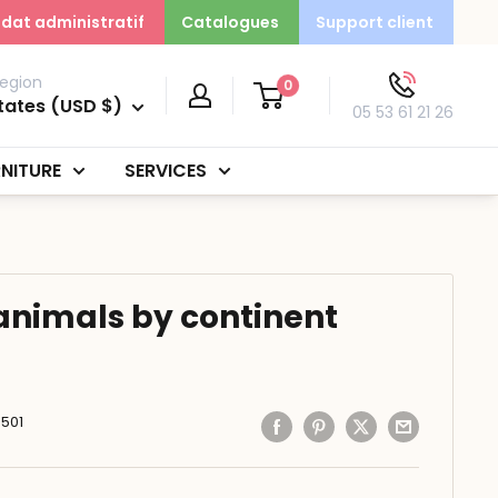
dat administratif
Catalogues
Support client
egion
0
tates (USD $)
05 53 61 21 26
NITURE
SERVICES
 animals by continent
501