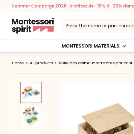
Skip
Summer Campaign 2026 : profitez de -10% à -25% dans v
to
content
Montessori
Spirit
MONTESSORI MATERIALS
Home
All products
Boite des animaux terrestres par cont..