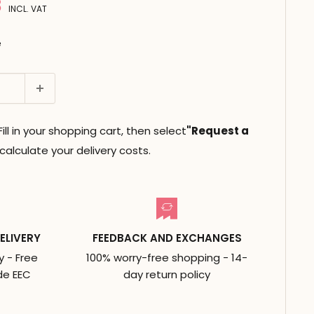
8
INCL. VAT
e
ll in your shopping cart, then select
"Request a
alculate your delivery costs.
ELIVERY
FEEDBACK AND EXCHANGES
y - Free
100% worry-free shopping - 14-
de EEC
day return policy