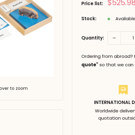
Prix
$525.9
Price list:
réduit
Stock:
Availabl
Quantity:
Ordering from abroad? Fi
quote"
so that we can c
over to zoom
INTERNATIONAL D
Worldwide deliver
quotation outsi