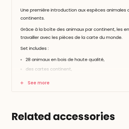
Une première introduction aux espèces animales 
continents.
Grâce à la boîte des animaux par continent, les en
travailler avec les pièces de la carte du monde.
Set includes :
28 animaux en bois de haute qualité,
des cartes continent,
image et étiquette séparées,
See more
une carte de reproduction et des instructions,
le tout dans une boîte gigogne en hêtre.
Related accessories