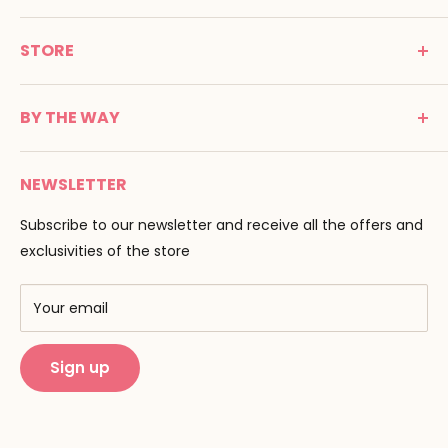
MONTESSORI SPIRIT
STORE
Promenade Jean Dalba
24100 Bergerac
C G V
France
BY THE WAY
Terms of use
Tél : 05 53 61 21 26
Payment
Email :
info@montessori-spirit.com
Montessori Spirit
Delivery
NEWSLETTER
Maria Montessori
Contact us
Pedagogy
Subscribe to our newsletter and receive all the offers and
F.A.Q
Our brands
exclusivities of the store
AMF & AMI
Training centers
Your email
Public Montessori
Sign up