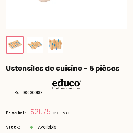
Ustensiles de cuisine - 5 pièces
Réf:
900000188
Prix
$21.75
Price list:
INCL. VAT
réduit
Stock:
Available