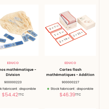
EDUCO
EDUCO
nos mathématique -
Cartes flash
Division
mathématiques - Addition
900000223
900000227
k fabricant : disponible
Stock fabricant : disponible
Prix
Prix
$54.42
$46.39
TTC
TTC
réduit
réduit