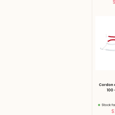
Cordon d
100 
Stock fa
$