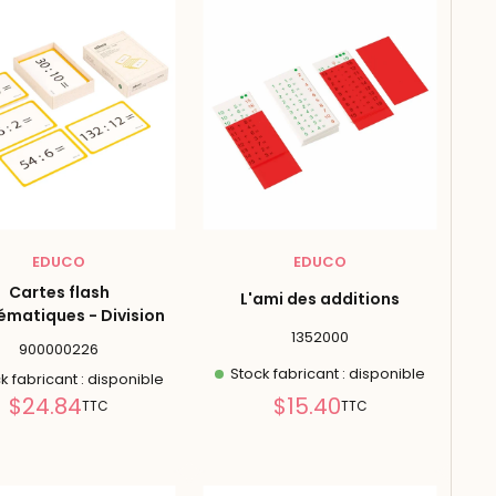
EDUCO
EDUCO
Cartes flash
L'ami des additions
matiques - Division
1352000
900000226
Stock fabricant : disponible
k fabricant : disponible
Prix
Prix
$24.84
$15.40
TTC
TTC
réduit
réduit