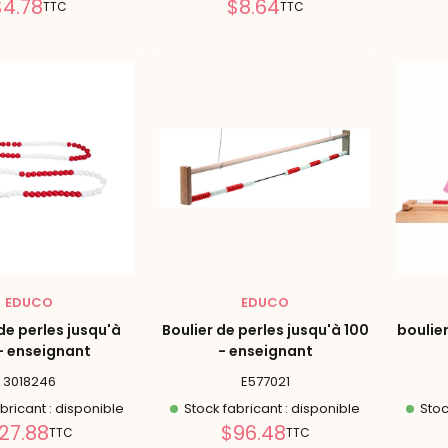
Prix
Prix
$4.78
$8.64
TTC
TTC
réduit
réduit
EDUCO
EDUCO
e perles jusqu'à
Boulier de perles jusqu'à 100
boulier
- enseignant
- enseignant
3018246
E577021
bricant : disponible
Stock fabricant : disponible
Stoc
Prix
Prix
27.88
$96.48
TTC
TTC