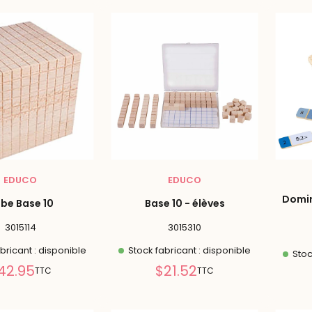
EDUCO
EDUCO
Domi
be Base 10
Base 10 - élèves
3015114
3015310
bricant : disponible
Stock fabricant : disponible
Stoc
Prix
Prix
42.95
$21.52
TTC
TTC
réduit
réduit