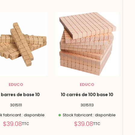
réduit
réduit
EDUCO
EDUCO
 barres de base 10
10 carrés de 100 base 10
3015111
3015113
k fabricant : disponible
Stock fabricant : disponible
Prix
Prix
$39.08
$39.08
TTC
TTC
réduit
réduit