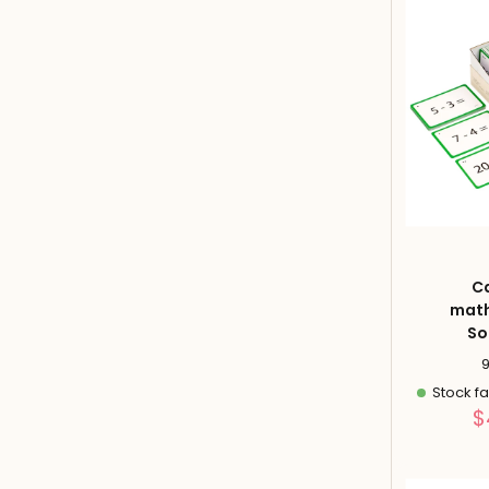
Ca
math
So
Stock fa
$