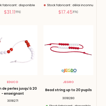
k fabricant : disponible
Stock fabricant : délai inconnu
Prix
Prix
$31.11
$17.45
TTC
TTC
réduit
réduit
EDUCO
JEGRO
 de perles jusqu'à 20
Bead string up to 20 pupils
- enseignant
3018280
3018271
Stock fabricant : disponible