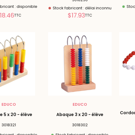
bricant : disponible
Stoc
Stock fabricant : délai inconnu
Prix
Prix
18.46
$17.93
TTC
TTC
réduit
réduit
EDUCO
EDUCO
Cordon
 5 x 20 - élève
Abaque 3 x 20 - élève
3018321
3018302
bricant : disponible
Stock fabricant : disponible