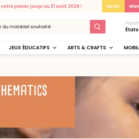
otre panier jusqu'au 21 août 2026 !
Devis
Man
Pays/
États
JEUX ÉDUCATIFS
ARTS & CRAFTS
MOBIL