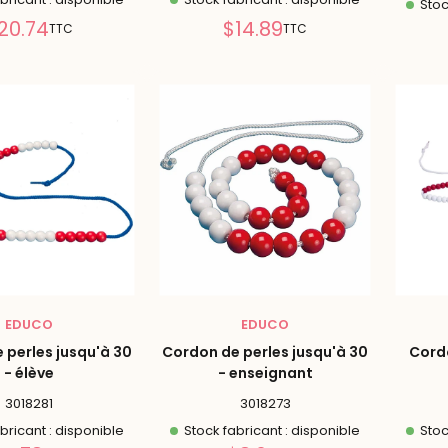
Stoc
Prix
Prix
20.74
$14.89
TTC
TTC
réduit
réduit
EDUCO
EDUCO
 perles jusqu'à 30
Cordon de perles jusqu'à 30
Cordo
- élève
- enseignant
3018281
3018273
bricant : disponible
Stock fabricant : disponible
Stoc