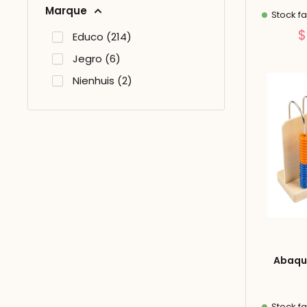
Marque
Stock fa
$
Educo (214)
Jegro (6)
Nienhuis (2)
Abaque
Stock fa