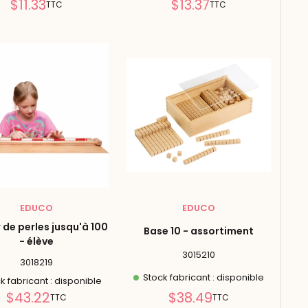
Prix
Prix
$11.33
$13.37
TTC
TTC
réduit
réduit
EDUCO
EDUCO
 de perles jusqu'à 100
Base 10 - assortiment
- élève
3015210
3018219
Stock fabricant : disponible
k fabricant : disponible
Prix
Prix
$43.22
$38.49
TTC
TTC