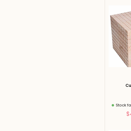
Cu
Stock fa
$