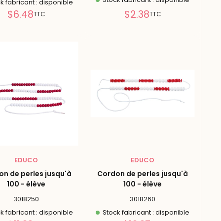
k fabricant : disponible
Prix
Prix
$6.48
$2.38
TTC
TTC
réduit
réduit
EDUCO
EDUCO
n de perles jusqu'à
Cordon de perles jusqu'à
100 - élève
100 - élève
3018250
3018260
k fabricant : disponible
Stock fabricant : disponible