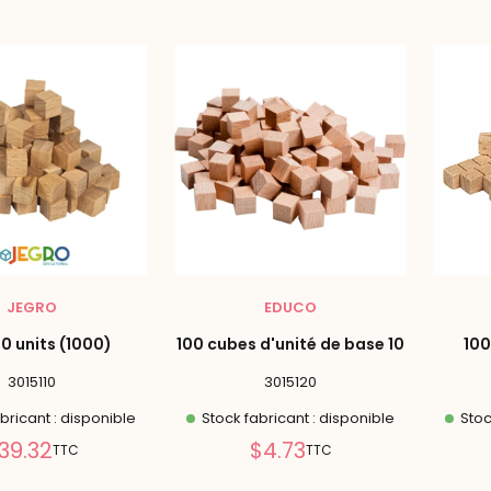
réduit
réduit
JEGRO
EDUCO
0 units (1000)
100 cubes d'unité de base 10
100
3015110
3015120
bricant : disponible
Stock fabricant : disponible
Stoc
Prix
Prix
39.32
$4.73
TTC
TTC
réduit
réduit