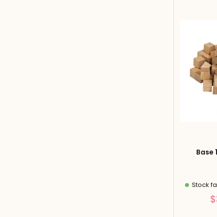
Base 1
Stock fa
$