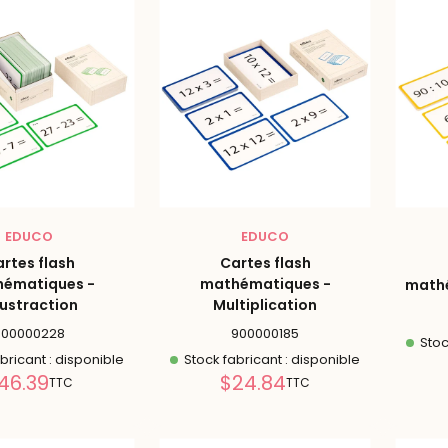
EDUCO
EDUCO
rtes flash
Cartes flash
ématiques -
mathématiques -
mathé
ustraction
Multiplication
900000228
900000185
Stoc
bricant : disponible
Stock fabricant : disponible
Prix
Prix
46.39
$24.84
TTC
TTC
réduit
réduit